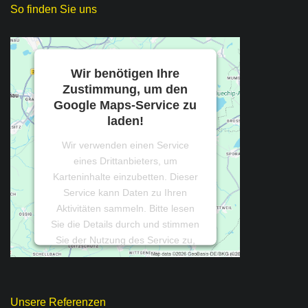
So finden Sie uns
Wir benötigen Ihre
Zustimmung, um den
Google Maps-Service zu
laden!
Wir verwenden einen Service
eines Drittanbieters, um
Karteninhalte einzubetten. Dieser
Service kann Daten zu Ihren
Aktivitäten sammeln. Bitte lesen
Sie die Details durch und stimmen
Sie der Nutzung des Service zu,
um diese Karte anzuzeigen.
Mehr Informationen
Unsere Referenzen