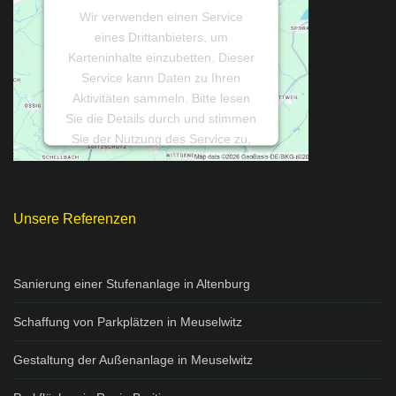
Wir verwenden einen Service
eines Drittanbieters, um
Karteninhalte einzubetten. Dieser
Service kann Daten zu Ihren
Aktivitäten sammeln. Bitte lesen
Sie die Details durch und stimmen
Sie der Nutzung des Service zu,
um diese Karte anzuzeigen.
Mehr Informationen
Unsere Referenzen
Akzeptieren
Sanierung einer Stufenanlage in Altenburg
Powered by
Usercentrics
Consent Management Platform
Schaffung von Parkplätzen in Meuselwitz
Gestaltung der Außenanlage in Meuselwitz